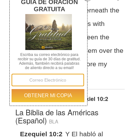
the whirling wheels underneath the
cherubim. Fill your hands with
burning coals from between the
cherubim, and
scatter them over the
city. ”And he went in
before my
eyes.
Otras traducciones de
Ezekiel 10:2
La Biblia de las Américas
(Español)
BLA
Ezequiel 10:2
Y El habló al