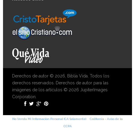
Derechos de autor © 2026, Biblia Vida. Todos los
derechos reservados. Derechos de autor para las
imágenes de los artículos © 2026 JupiterImages
Corporation.
No Venda Mi Información Personal (CA Solamente)
California - Aviso de la
CCPA