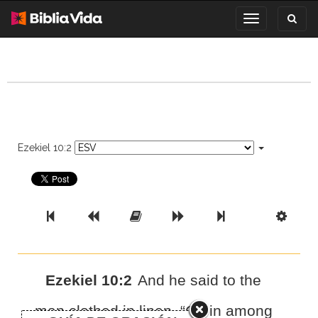
Toggl
Toggle
search
navigation
Ezekiel 10:2
Previous Book
Previous Chapter
Read the Full Chapter
Next Chapter
Next Book
Scri
Ezekiel 10:2
And he said to
the
man clothed in linen, “Go in among