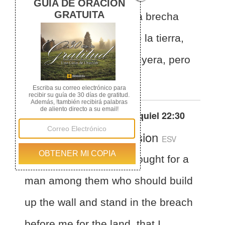
y se pusiera en pie en la brecha
delante de mí a favor de la tierra,
para que yo no la destruyera, pero
no lo hallé.
Otras traducciones de
Ezequiel 22:30
English Standard Version
ESV
Ezekiel 22:30
And I sought for a
man among them who should build
up the wall and stand in the breach
before me for the land, that I