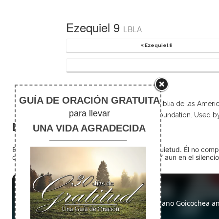
Ezequiel 9
LBLA
Ezequiel 8
Scripture taken from La Biblia de las Amé
Foundation. Used b
El silencio
En medio del ruido, Dios nos encuentra en la quietud. Él no com
detente (quédate quieto) Dios está presente. Y aun en el silencio,