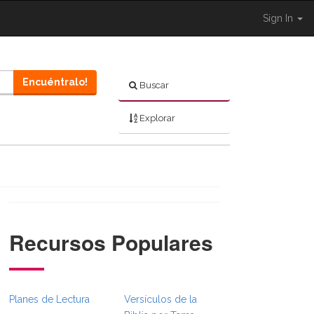
Sign In
Encuéntralo!
Buscar
Explorar
Recursos Populares
}}
umbsFull.Toggle }}
ion._BibleBreadcrumbsFull.Toggle }}
Planes de Lectura
Versículos de la