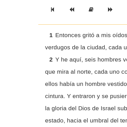
Previous Book
Previous Chapter
Read the Ful
Next 
1
Entonces gritó a mis oído
verdugos de la ciudad, cada 
2
Y he aquí, seis hombres v
que mira al norte, cada uno c
ellos había un hombre vestido
cintura. Y entraron y se pusie
la gloria del Dios de Israel su
estado, hacia el umbral del te