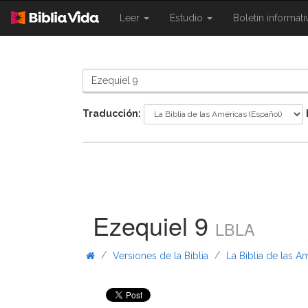
{{
{{
Leer
Estudio
Boletín informat
Shared.Navigation.SiteNavigation.To
Shared.Navigation.Sit
}}
}}
Traducción:
Ezequiel 9
LBLA
/
/
Versiones de la Biblia
La Biblia de las A