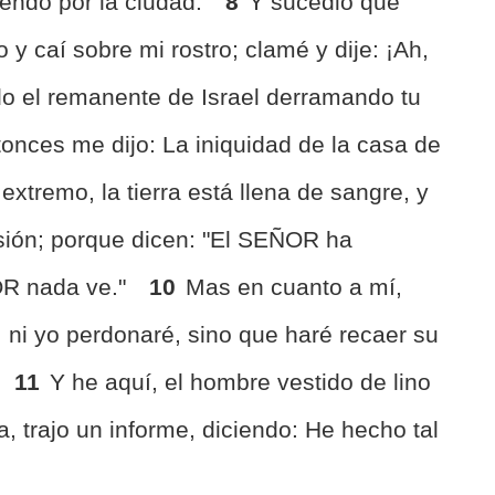
riendo por la ciudad.
8
Y sucedió que
 y caí sobre mi rostro; clamé y dije: ¡Ah,
do el remanente de Israel derramando tu
onces me dijo: La iniquidad de la casa de
extremo, la tierra está llena de sangre, y
rsión; porque dicen: "El SEÑOR ha
OR nada ve."
10
Mas en cuanto a mí,
 ni yo perdonaré, sino que haré recaer su
11
Y he aquí, el hombre vestido de lino
ra, trajo un informe, diciendo: He hecho tal