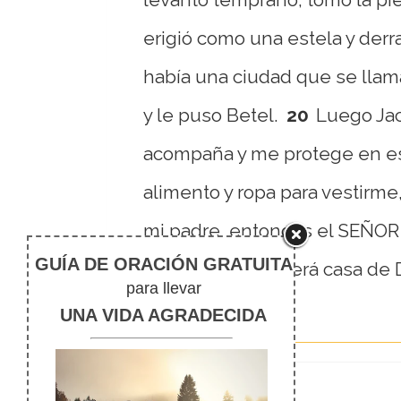
erigió como una estela y derr
había una ciudad que se llam
y le puso Betel.
20
Luego Jac
acompaña y me protege en est
alimento y ropa para vestirme
mi padre, entonces el SEÑOR 
erigí como pilar será casa de 
la décima parte».