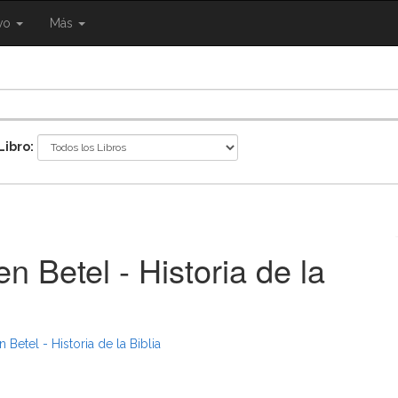
{{
ivo
Más
ggle
eNavigation.Toggle
Shared.Navigation.SiteNavigation.Toggle
}}
Libro:
n Betel - Historia de la
Betel - Historia de la Biblia