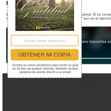
El silencio
En medio del ruido, Dios nos encuentra en la quietud. Él no com
detente (quédate quieto) Dios está presente. Y aun en el silencio,
Enlaces Rápidos