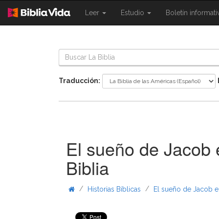
{{
{{
Leer
Estudio
Boletín informat
Shared.Navigation.SiteNavigation.To
Shared.Navigation.Sit
}}
}}
Traducción:
El sueño de Jacob e
Biblia
/
/
Historias Bíblicas
El sueño de Jacob en 