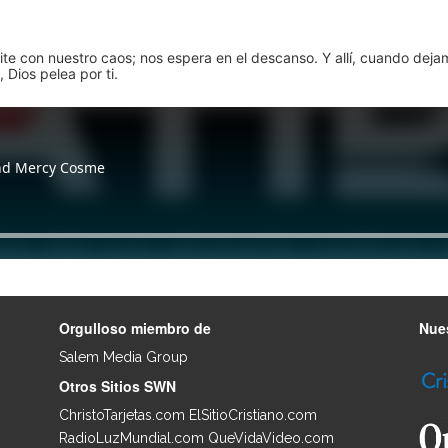
pite con nuestro caos; nos espera en el descanso. Y allí, cuando dej
 Dios pelea por ti.
Orgulloso miembro de
Nues
Salem Media Group
.
Otros Sitios SWN
ChristoTarjetas.com
ElSitioCristiano.com
RadioLuzMundial.com
QueVidaVideo.com