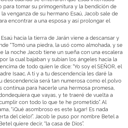
 para tomar su primogenitura y la bendición de
 y la venganza de su hermano Esaú, Jacob sale de
ara encontrar a una esposa y así prolongar el
saú hacia la tierra de Jarán viene a descansar y
onde “Tomó una piedra, la usó como almohada, y se
nte la noche Jacob tiene un sueña con una escalera
por la cual bajaban y subían los ángeles hacia la
 encima de todo quien le dice: “Yo soy el SEÑOR, el
dre Isaac. A ti y a tu descendencia les daré la
u descendencia será tan numerosa como el polvo
ios continua para hacerle una hermosa promesa,
dondequiera que vayas, y te traeré de vuelta a
cumplir con todo lo que te he prometido”. Al
ama, “¡Qué asombroso es este lugar! Es nada
erta del cielo!”. Jacob le puso por nombre Betel a
etel quiere decir, “la casa de Dios”.