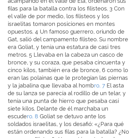
acampando en el valle de Elá, ordenaron sus
filas para la batalla contra los filisteos. 3 Con
el valle de por medio, los filisteos y los
israelitas tomaron posiciones en montes
opuestos. 4 Un famoso guerrero, oriundo de
Gat, salió del campamento filisteo. Su nombre
era Goliat, y tenía una estatura de casi tres
metros. 5 Llevaba en la cabeza un casco de
bronce, y su coraza, que pesaba cincuenta y
cinco kilos, también era de bronce, 6 como lo
eran las polainas que le protegían las piernas
y la jabalina que llevaba al homb
ro. 7
El asta
de su lanza se parecía al rodillo de un telar, y
tenía una punta de hierro que pesaba casi
siete kilos. Delante de él marchaba un
escude
ro. 8
Goliat se detuvo ante los
soldados israelitas, y los desafió: «¿Para qué
están ordenando sus filas para la batalla? ¿No