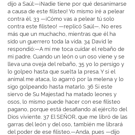
dijo a Saúl:—¡Nadie tiene por qué desanimarse
a causa de este filisteo! Yo mismo iré a pelear
contra él. 33 —¡Cómo vas a pelear tú solo
contra este filisteo! —replicó Saúl—. No eres
más que un muchacho, mientras que él ha
sido un guerrero toda la vida. 34 David le
respondió:—A mí me toca cuidar el rebaño de
mi padre. Cuando un león o un oso viene y se
lleva una oveja del rebaño, 35 yo lo persigo y
lo golpeo hasta que suelta la presa. Y si el
animal me ataca, lo agarró por la melena y lo
sigo golpeando hasta matarlo. 36 Si este
siervo de Su Majestad ha matado leones y
osos, lo mismo puede hacer con ese filisteo
pagano, porque está desafiando al ejército del
Dios viviente. 37 El SEÑOR, que me libró de las
garras del león y del oso, también me librará
del poder de ese filisteo.—Anda, pues —dijo