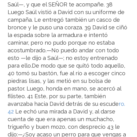
Saúl—, y que el SEÑOR te acompañe. 38
Luego Saúl vistió a David con su uniforme de
campaña. Le entregó también un casco de
bronce y le puso una coraza. 39 David se ciñó
la espada sobre la armadura e intentó
caminar, pero no pudo porque no estaba
acostumbrado.—No puedo andar con todo
esto —le dijo a Saúl—; no estoy entrenado
para ello.De modo que se quitó todo aquello,
40 tomó su bastón, fue al río a escoger cinco
piedras lisas, y las metió en su bolsa de
pastor. Luego, honda en mano, se acercó al
filisteo. 41 Este, por su parte, también
avanzaba hacia David detrás de su escude
ro.
42
Le echó una mirada a David y, al darse
cuenta de que era apenas un muchacho,
trigueño y buen mozo, con desprecio 43 le
dijo:—¿Soy acaso un perro para que vengas a