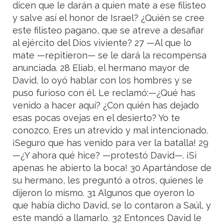
dicen que le darán a quien mate a ese filisteo
y salve así el honor de Israel? ¿Quién se cree
este filisteo pagano, que se atreve a desafiar
al ejército del Dios viviente? 27 —Al que lo
mate —repitieron— se le dará la recompensa
anunciada. 28 Eliab, el hermano mayor de
David, lo oyó hablar con los hombres y se
puso furioso con él. Le reclamó:—¿Qué has
venido a hacer aquí? ¿Con quién has dejado
esas pocas ovejas en el desierto? Yo te
conozco. Eres un atrevido y mal intencionado.
¡Seguro que has venido para ver la batalla! 29
—¿Y ahora qué hice? —protestó David—. ¡Si
apenas he abierto la boca! 30 Apartándose de
su hermano, les preguntó a otros, quienes le
dijeron lo mismo. 31 Algunos que oyeron lo
que había dicho David, se lo contaron a Saúl, y
este mandó a llamarlo. 32 Entonces David le