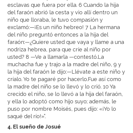
esclavas que fuera por ella. 6 Cuando la hija
del faraón abrió la cesta y vio allí dentro un
niño que lloraba, le tuvo compasión y
exclamó:—¡Es un niño hebreo! 7 La hermana
del niño preguntó entonces a la hija del
faraón:—¿Quiere usted que vaya y llame a una
nodriza hebrea, para que críe al niño por
usted? 8 —Ve a llamarla —contestó.La
muchacha fue y trajo a la madre del niño, 9 y
la hija del faraón le dijo:—Llévate a este niño y
críalo. Yo te pagaré por hacerlo.Fue así como
la madre del niño se lo llevó y lo crió. 10 Ya
crecido el niño, se lo llevó a la hija del faraón,
y ella lo adoptó como hijo suyo; además, le
puso por nombre Moisés, pues dijo: «¡Yo lo
saqué del río!»”.
4. El sueño de Josué