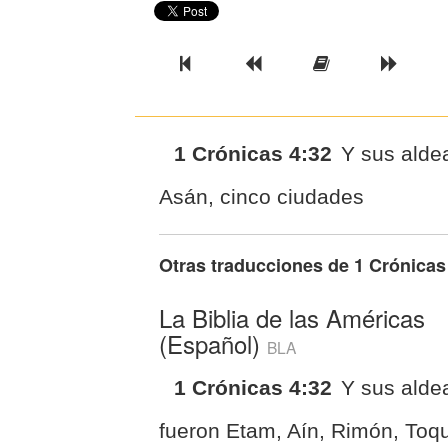
Previous Book
Previous Chapter
Read the Ful
Next 
1 Crónicas 4:32
Y sus ald
Asán, cinco ciudades
Otras traducciones de
1 Crónicas
La Biblia de las Américas
(Español)
BLA
1 Crónicas 4:32
Y sus alde
fueron Etam, Aín, Rimón, Toq