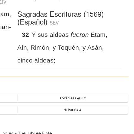
KJV
Sagradas Escrituras (1569)
tam,
(Español)
SEV
han-
32
Y sus aldeas
fueron
Etam,
Aín, Rimón, y Toquén, y Asán,
cinco aldeas;
1 Crónicas 4:33
Paralelo
n Inglés – The Jubilee Bible