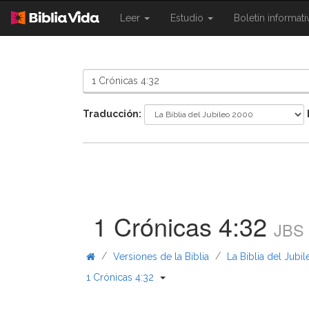
{{
{{
Leer
Estudio
Boletín informat
Shared.Navigation.SiteNavigation.To
Shared.Navigation.Sit
}}
}}
Traducción:
1 Crónicas 4:32
JBS
/
/
Versiones de la Biblia
La Biblia del Jubi
{{ Shared.Navigation._BibleBread
1 Crónicas 4:32