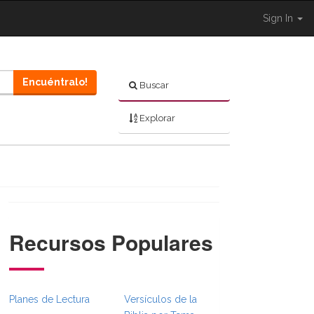
Sign In
Encuéntralo!
Buscar
Explorar
Recursos Populares
l.Toggle }}
BibleBreadcrumbsFull.Toggle }}
Planes de Lectura
Versículos de la