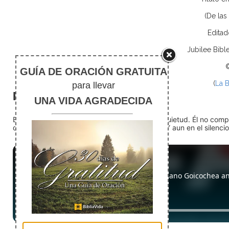
(De las
Editad
Jubilee Bibl
(
La B
El silencio
En medio del ruido, Dios nos encuentra en la quietud. Él no com
detente (quédate quieto) Dios está presente. Y aun en el silencio,