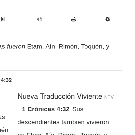
l Chapter
Chapter
Next Book
Scriptur
eas
fueron
Etam, Aín, Rimón, Toquén, y
 4:32
Nueva Traducción Viviente
NTV
1 Crónicas 4:32
Sus
as
descendientes también vivieron
uén
en Etam, Aín, Rimón, Toquén y