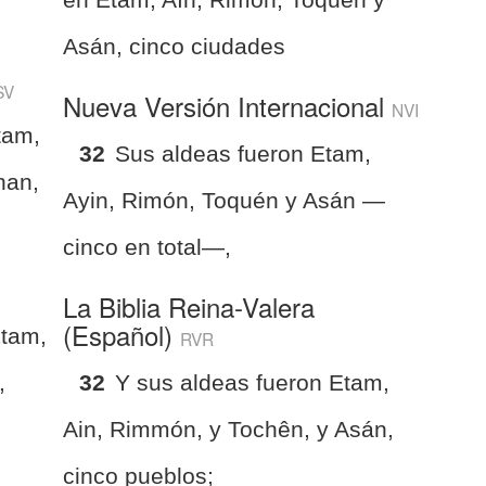
Asán, cinco ciudades
SV
Nueva Versión Internacional
NVI
tam,
32
Sus aldeas fueron Etam,
han,
Ayin, Rimón, Toquén y Asán —
cinco en total—,
La Biblia Reina-Valera
(Español)
Etam,
RVR
,
32
Y sus aldeas fueron Etam,
Ain, Rimmón, y Tochên, y Asán,
cinco pueblos;