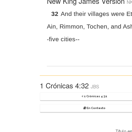
New King James Version
N
32
And their villages were E
Ain, Rimmon, Tochen, and As
-five cities--
1 Crónicas 4:32
JBS
1 Crónicas 4:31
En Contexto
Título e