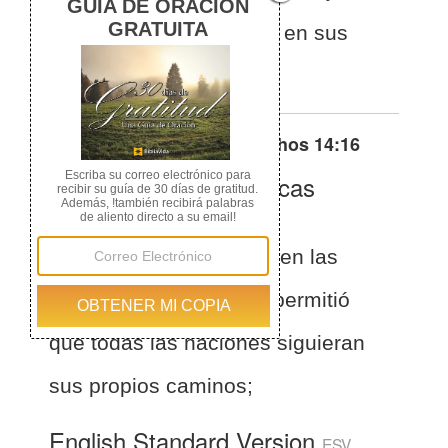
todos los gentiles andar en sus
caminos
Otras traducciones de
Hechos 14:16
La Biblia de las Américas
(Español)
BLA
Hechos 14:16
el cual en las
generaciones pasadas permitió
que todas las naciones siguieran
sus propios caminos;
English Standard Version
ESV