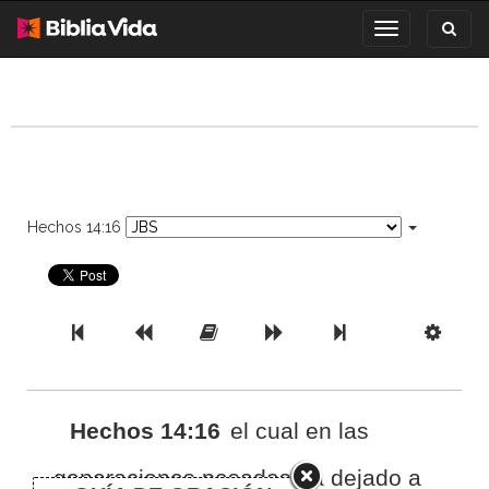
Toggl
Toggle
search
navigation
Hechos 14:16
Previous Book
Previous Chapter
Read the Full Chapter
Next Chapter
Next Book
Scri
Hechos 14:16
el cual en las
generaciones pasadas ha dejado a