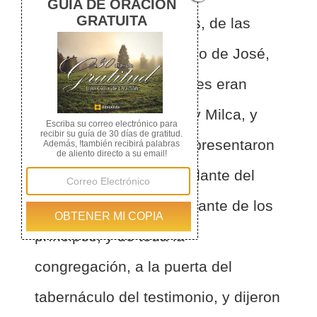
Maquir, hijo de Manasés, de las
familias de Manasés, hijo de José,
los nombres de las cuales eran
Maala, y Noa, y Hogla, y Milca, y
Tirsa, llegaron
2
y se presentaron
delante de Moisés, y delante del
sacerdote Eleazar, y delante de los
príncipes, y de toda la
congregación, a la puerta del
tabernáculo del testimonio, y dijeron