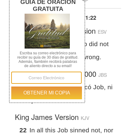
Otras traducciones de
Job 1:22
English Standard Version
ESV
Job 1:22
In all this Job did not
sin or charge God with wrong.
La Biblia del Jubileo 2000
JBS
22
En todo esto no pecó Job, ni
atribuyó locura a Dios
King James Version
KJV
22
In all this Job sinned not, nor