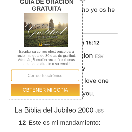
unos a los otros, así como yo os he
amado.
Otras traducciones de
Juan 15:12
English Standard Version
ESV
John 15:12
“This is my
commandment, that you love one
another as I have loved you.
La Biblia del Jubileo 2000
JBS
12
Este es mi mandamiento: