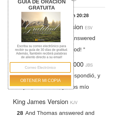
Otras traducciones de
Juan 20:28
English Standard Version
ESV
John 20:28
Thomas answered
him, “My Lord and my God! ”
La Biblia del Jubileo 2000
JBS
28
Entonces Tomás respondió, y
le dijo: ¡Señor mío, y Dios mío
King James Version
KJV
28
And Thomas answered and