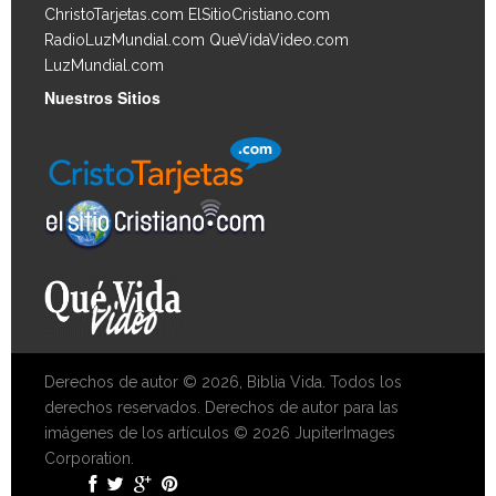
ChristoTarjetas.com
ElSitioCristiano.com
RadioLuzMundial.com
QueVidaVideo.com
LuzMundial.com
Nuestros Sitios
Derechos de autor © 2026, Biblia Vida. Todos los
derechos reservados. Derechos de autor para las
imágenes de los artículos © 2026 JupiterImages
Corporation.