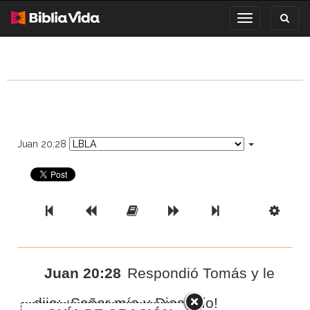
Toggl
Toggle
search
navigation
Juan 20:28
Previous Book
Previous Chapter
Read the Full Chapter
Next Chapter
Next Book
Scri
Juan 20:28
Respondió Tomás y le
dijo: ¡Señor mío y Dios mío!