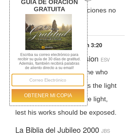
a la luz para que sus acciones no
sean expuestas.
Otras traducciones de
Juan 3:20
English Standard Version
ESV
John 3:20
For everyone who
does wicked things hates the light
and does not come to the light,
lest his works should be exposed.
La Biblia del Jubileo 2000
JBS