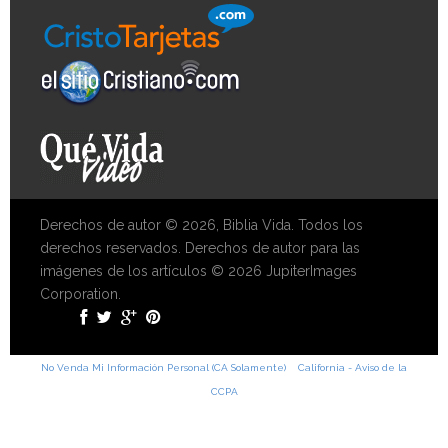
Derechos de autor © 2026, Biblia Vida. Todos los
derechos reservados. Derechos de autor para las
imágenes de los artículos © 2026 JupiterImages
Corporation.
No Venda Mi Información Personal (CA Solamente)
California - Aviso de la
CCPA