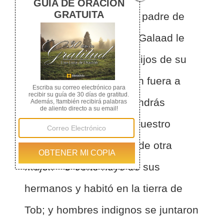
ramera. Y Galaad era el padre de
Jefté.
2
Y la mujer de Galaad le
dio hijos; y cuando los hijos de su
mujer crecieron, echaron fuera a
Jefté, y le dijeron: No tendrás
heredad en la casa de nuestro
padre, porque eres hijo de otra
mujer.
3
Jefté huyó de sus
hermanos y habitó en la tierra de
Tob; y hombres indignos se juntaron