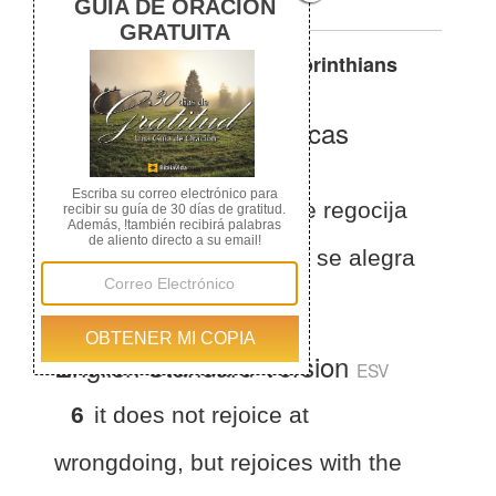
Otras traducciones de
1 Corinthians
13:6
La Biblia de las Américas
(Español)
BLA
1 Corintios 13:6
no se regocija
de la injusticia, sino que se alegra
con la verdad;
English Standard Version
ESV
6
it does not rejoice at
wrongdoing, but rejoices with the