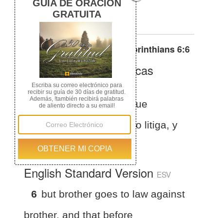
before the unbelievers.
Otras traducciones de
1 Corinthians 6:6
La Biblia de las Américas
(Español)
BLA
1 Corintios 6:6
sino que
hermano contra hermano litiga, y
esto ante incrédulos?
English Standard Version
ESV
6
but brother goes to law against
brother, and that before