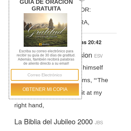
SEÑOR DIJO A MI SEÑOR:
"SIENTATE A MI DIESTRA,
Otras traducciones de
Lucas 20:42
English Standard Version
ESV
Luke 20:42
For David himself
says in the Book of Psalms, “‘The
Lord said to my Lord, “Sit at my
right hand,
La Biblia del Jubileo 2000
JBS