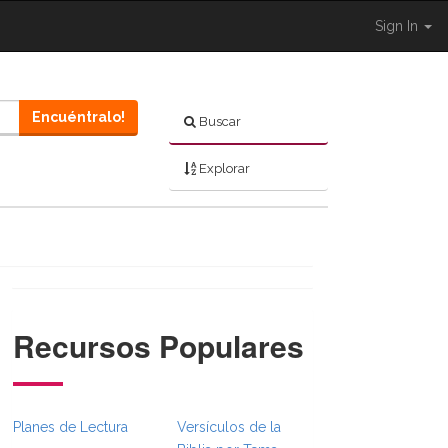
Sign In
Encuéntralo!
Buscar
Explorar
Recursos Populares
}}
sFull.Toggle }}
_BibleBreadcrumbsFull.Toggle }}
hared.Navigation._BibleBreadcrumbsFull.Toggle }}
Planes de Lectura
Versículos de la