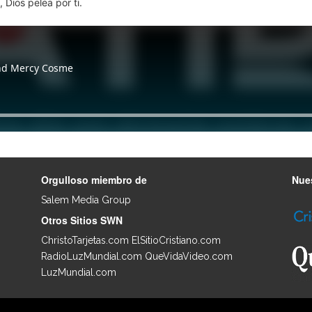
 Dios pelea por ti.
Orgulloso miembro de
Nues
Salem Media Group
.
Otros Sitios SWN
ChristoTarjetas.com
ElSitioCristiano.com
RadioLuzMundial.com
QueVidaVideo.com
LuzMundial.com