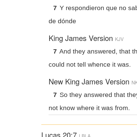
7
Y respondieron que no sa
de dónde
King James Version
KJV
7
And they answered, that t
could not tell whence it was.
New King James Version
N
7
So they answered that the
not know where it was from.
Lucas 20:7
LBLA