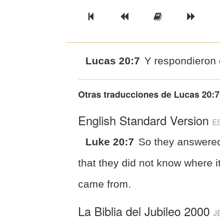
Previous Book
Previous Chapter
Read the Ful
Next 
Lucas 20:7
Y respondieron 
Otras traducciones de
Lucas 20:7
English Standard Version
E
Luke 20:7
So they answere
that they did not know where i
came from.
La Biblia del Jubileo 2000
J