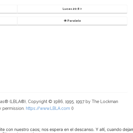
Lucas 20:8
Paralelo
ricas® (LBLA®), Copyright © 1986, 1995, 1997 by The Lockman
y permission.
https://www.LBLA.com
(
)
pite con nuestro caos; nos espera en el descanso. Y allí, cuando dej