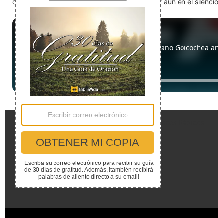
detente (quédate quieto) Dios está presente. Y aun en el silencio,
Enlaces Rápidos