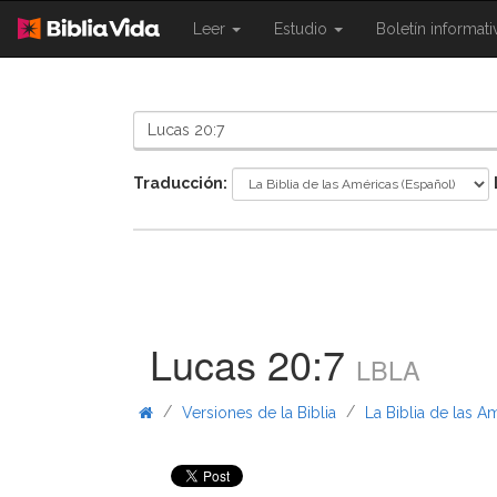
{{
{{
Leer
Estudio
Boletín informat
Shared.Navigation.SiteNavigation.To
Shared.Navigation.Sit
}}
}}
Traducción:
Lucas 20:7
LBLA
/
/
Versiones de la Biblia
La Biblia de las A