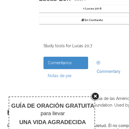
Lucas 20:6
En Contexto
Study tools for Lucas 20:7
Comentarios
Commentary
Notas de pie
Scripture taken from La Biblia de las Amé
Foundation. Used b
El silencio
En medio del ruido, Dios nos encuentra en la quietud. Él no com