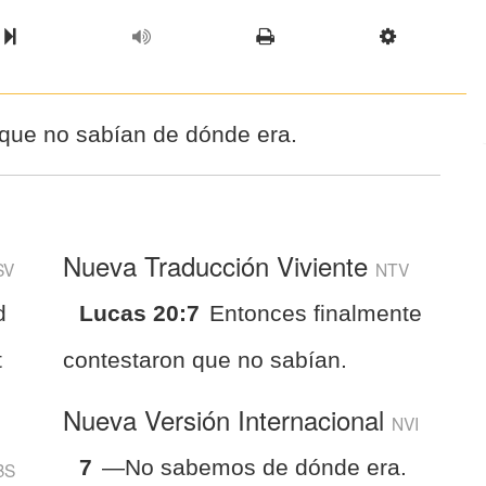
l Chapter
Chapter
Next Book
Scriptur
que no sabían de dónde era.
Nueva Traducción Viviente
SV
NTV
d
Lucas 20:7
Entonces finalmente
t
contestaron que no sabían.
Nueva Versión Internacional
NVI
7
—No sabemos de dónde era.
BS