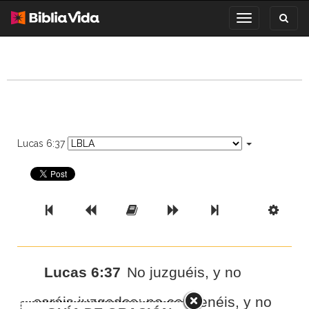
Toggl
Toggle
search
navigation
Lucas 6:37
Previous Book
Previous Chapter
Read the Full Chapter
Next Chapter
Next Book
Scri
Lucas 6:37
No juzguéis, y no
seréis juzgados; no condenéis, y no