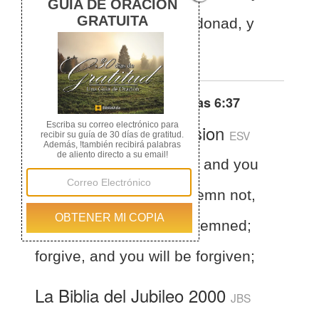
seréis condenados; perdonad, y
seréis perdonados.
Otras traducciones de
Lucas 6:37
English Standard Version
ESV
Luke 6:37
“Judge not, and you
will not be judged; condemn not,
and you will not be condemned;
forgive, and you will be forgiven;
La Biblia del Jubileo 2000
JBS