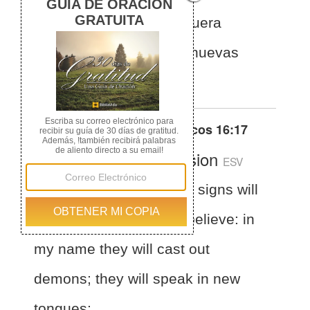
en mi nombre echarán fuera
demonios, hablarán en nuevas
lenguas;
Otras traducciones de
Marcos 16:17
English Standard Version
ESV
Mark 16:17
And these signs will
accompany those who believe: in
my name they will cast out
demons; they will speak in new
tongues;