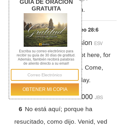
ved el lugar donde yacía.
Otras traducciones de
Mateo 28:6
English Standard Version
ESV
Matthew 28:6
He is not here, for
he has risen, as he said. Come,
see the place where he lay.
La Biblia del Jubileo 2000
JBS
6
No está aquí; porque ha
resucitado, como dijo. Venid, ved