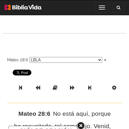
Toggl
Toggle
search
navigation
Mateo 28:6
Previous Book
Previous Chapter
Read the Full Chapter
Next Chapter
Next Book
Scri
Mateo 28:6
No está aquí, porque
ha resucitado, tal como dijo. Venid,