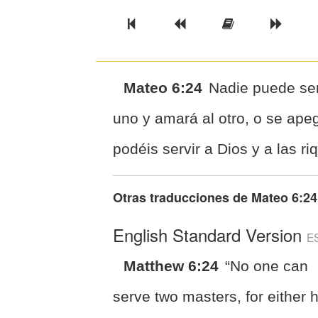
Previous Book
Previous Chapter
Read the Ful
Next 
Mateo 6:24
Nadie puede ser
uno y amará al otro, o se apeg
podéis servir a Dios y a las ri
Otras traducciones de
Mateo 6:24
English Standard Version
E
Matthew 6:24
“No one can
serve two masters, for either 