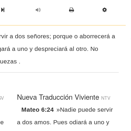
l Chapter
Chapter
Next Book
Scriptur
vir a dos señores; porque o aborrecerá a
ará a uno y despreciará al otro. No
quezas .
Nueva Traducción Viviente
SV
NTV
Mateo 6:24
»Nadie puede servir
he
a dos amos. Pues odiará a uno y