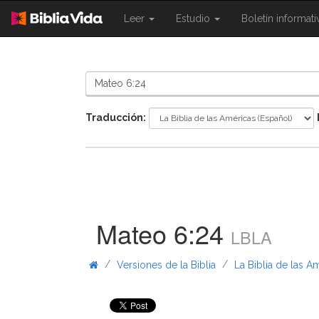
{{
{{
Leer
Estudio
Boletín informat
Shared.Navigation.SiteNavigation.To
Shared.Navigation.Sit
}}
}}
Traducción:
Mateo 6:24
LBLA
/
/
Versiones de la Biblia
La Biblia de las A