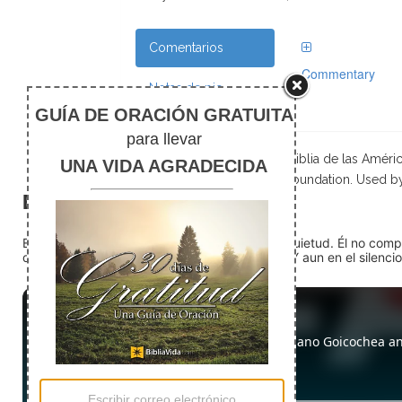
Comentarios
Commentary
Notas de pie
Scripture taken from La Biblia de las Amé
Foundation. Used b
El silencio
En medio del ruido, Dios nos encuentra en la quietud. Él no com
detente (quédate quieto) Dios está presente. Y aun en el silencio,