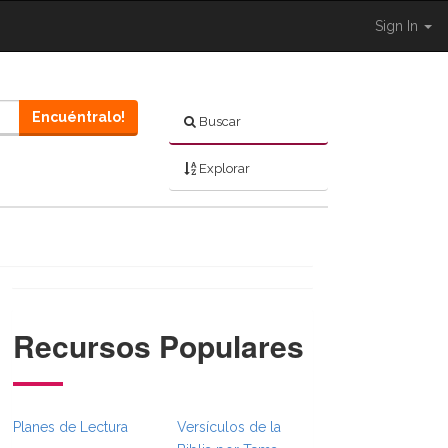
Sign In
Encuéntralo!
Buscar
Explorar
Recursos Populares
}}
sFull.Toggle }}
BibleBreadcrumbsFull.Toggle }}
hared.Navigation._BibleBreadcrumbsFull.Toggle }}
Planes de Lectura
Versículos de la