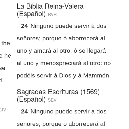
La Biblia Reina-Valera
(Español)
RVR
24
Ninguno puede servir á dos
señores; porque ó aborrecerá al
 the
uno y amará al otro, ó se llegará
se he
al uno y menospreciará al otro: no
ise
podéis servir á Dios y á Mammón.
d
Sagradas Escrituras (1569)
(Español)
SEV
KJV
24
Ninguno puede servir a dos
señores; porque o aborrecerá al