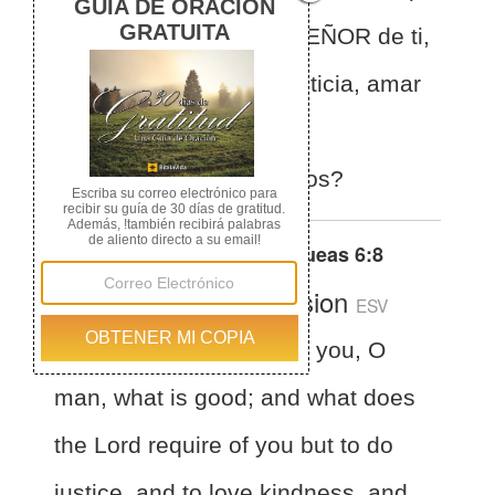
es lo que demanda el SEÑOR de ti,
sino sólo practicar la justicia, amar
la misericordia, y andar
humildemente con tu Dios?
Otras traducciones de
Miqueas 6:8
English Standard Version
ESV
Micah 6:8
He has told you, O
man, what is good; and what does
the Lord require of you but to do
justice, and to love kindness, and