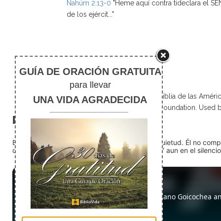
Nahúm 2:13-0
"Heme aquí contra tideclara el S
de los ejércit..."
Scripture taken from La Biblia de las Amé
Foundation. Used 
El silencio
En medio del ruido, Dios nos encuentra en la quietud. Él no com
detente (quédate quieto) Dios está presente. Y aun en el silencio,