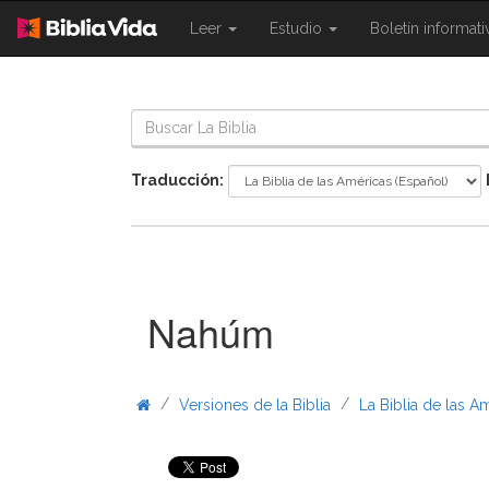
{{
{{
Leer
Estudio
Boletín informat
Shared.Navigation.SiteNavigation.To
Shared.Navigation.Sit
}}
}}
Traducción:
Nahúm
/
/
Versiones de la Biblia
La Biblia de las A