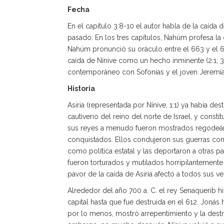
Fecha
En el capítulo 3:8-10 el autor habla de la caída d
pasado. En los tres capítulos, Nahúm profesa la c
Nahúm pronunció su oráculo entre el 663 y el 61
caída de Nínive como un hecho inminente (2:1; 3:1
contemporáneo con Sofonías y el joven Jeremía
Historia
Asiria (representada por Nínive, 1:1) ya había des
cautiverio del reino del norte de Israel, y cons
sus reyes a menudo fueron mostrados regodeánd
conquistados. Ellos condujeron sus guerras co
como política estatal y las deportaron a otras p
fueron torturados y mutilados horripilantemente 
pavor de la caída de Asiria afectó a todos sus ve
Alrededor del año 700 a. C. el rey Senaquerib hi
capital hasta que fue destruida en el 612. Jonás
por lo menos, mostró arrepentimiento y la dest