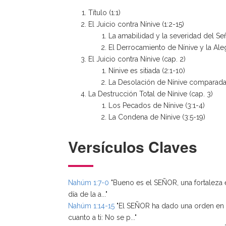
Título (1:1)
El Juicio contra Nínive (1:2-15)
La amabilidad y la severidad del Señ
El Derrocamiento de Nínive y la Aleg
El Juicio contra Nínive (cap. 2)
Nínive es sitiada (2:1-10)
La Desolación de Nínive comparada c
La Destrucción Total de Nínive (cap. 3)
Los Pecados de Nínive (3:1-4)
La Condena de Nínive (3:5-19)
Versículos Claves
Nahúm 1:7-0
"Bueno es el SEÑOR, una fortaleza 
día de la a..."
Nahúm 1:14-15
"El SEÑOR ha dado una orden en
cuanto a ti: No se p..."