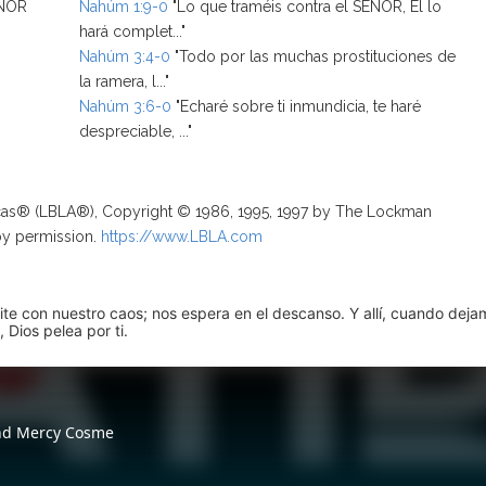
EÑOR
Nahúm 1:9-0
"Lo que traméis contra el SEÑOR, El lo
hará complet..."
Nahúm 3:4-0
"Todo por las muchas prostituciones de
la ramera, l..."
Nahúm 3:6-0
"Echaré sobre ti inmundicia, te haré
despreciable, ..."
ricas® (LBLA®), Copyright © 1986, 1995, 1997 by The Lockman
by permission.
https://www.LBLA.com
pite con nuestro caos; nos espera en el descanso. Y allí, cuando dej
 Dios pelea por ti.