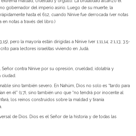
extrema maldad, crueldad y orgullo. La brutalidad alcanzó el
mo gobernador del imperio asirio. Luego de su muerte, la
 rápidamente hasta el 612, cuando Nínive fue derrocada (ver notas
a en notas a través del libro.)
15), pero la mayoría están dirigidas a Nínive (ver 1:11,14; 2:1,13; 3:5-
scrito para lectores israelitas viviendo en Judá.
l Señor contra Nínive por su opresión, crueldad, idolatría y
a ciudad.
amable sino también severo. En Nahúm, Dios no solo es “tardo para
fían en él” (1:7), sino también uno que “no tendrá por inocente al
iunfará, los reinos construidos sobre la maldad y tiranía
a.
rsal de Dios. Dios es el Señor de la historia y de todas las