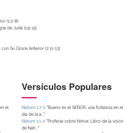
or (1:2-8)
ría de Judá (1:9-15)
on Su Gloria Anterior (2:11-13)
Versículos Populares
en el
Nahúm 1:7-0
"Bueno es el SEÑOR, una fortaleza en el
día de la a..."
Nahúm 1:1-0
"Profecía sobre Nínive. Libro de la visión
de Nah..."