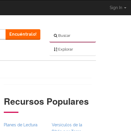
Sign In
Encuéntralo!
Buscar
Explorar
Recursos Populares
}}
bsFull.Toggle }}
Planes de Lectura
Versículos de la