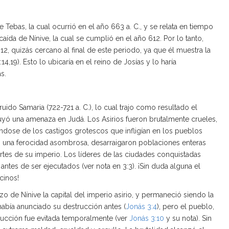
e Tebas, la cual ocurrió en el año 663 a. C., y se relata en tiempo
aída de Nínive, la cual se cumplió en el año 612. Por lo tanto,
2, quizás cercano al final de este periodo, ya que él muestra la
4,19). Esto lo ubicaría en el reino de Josías y lo haría
s.
truido Samaria (722-721 a. C.), lo cual trajo como resultado el
tituyó una amenaza en Judá. Los Asirios fueron brutalmente crueles,
ose de los castigos grotescos que infligían en los pueblos
n una ferocidad asombrosa, desarraigaron poblaciones enteras
artes de su imperio. Los líderes de las ciudades conquistadas
antes de ser ejecutados (ver nota en 3:3). ¡Sin duda alguna el
cinos!
zo de Nínive la capital del imperio asirio, y permaneció siendo la
 había anunciado su destrucción antes (
Jonás 3:4
), pero el pueblo,
rucción fue evitada temporalmente (ver
Jonás 3:10
y su nota). Sin