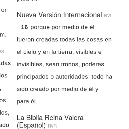
 or
Nueva Versión Internacional
NVI
16
porque por medio de él
im.
fueron creadas todas las cosas en
BS
el cielo y en la tierra, visibles e
adas
invisibles, sean tronos, poderes,
los
principados o autoridades: todo ha
,
sido creado por medio de él y
nos,
para él.
dos,
La Biblia Reina-Valera
(Español)
eado
RVR