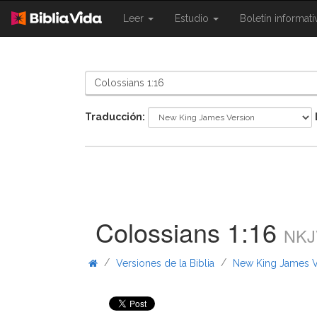
{{
{{
Leer
Estudio
Boletín informat
Shared.Navigation.SiteNavigation.To
Shared.Navigation.Sit
}}
}}
Traducción:
Colossians 1:16
NKJ
/
/
Versiones de la Biblia
New King James V