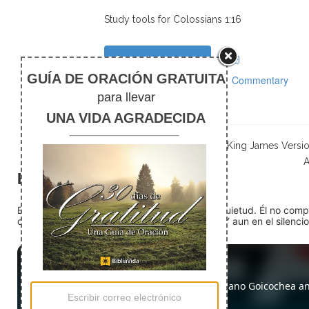
Study tools for Colossians 1:16
Comentarios
Commentary
Notas de pie
Scripture taken from the New King James Versi
A
El silencio
En medio del ruido, Dios nos encuentra en la quietud. Él no com
detente (quédate quieto) Dios está presente. Y aun en el silencio,