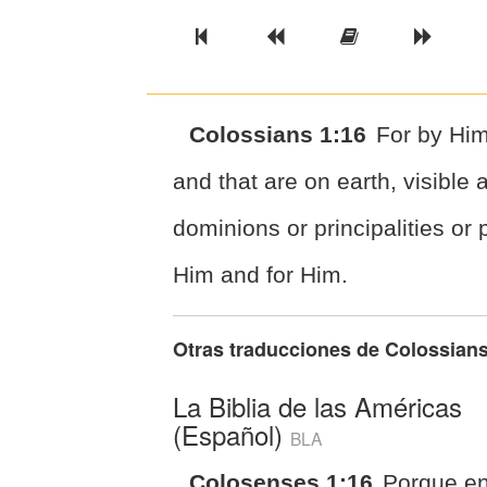
Previous Book
Previous Chapter
Read the Ful
Next 
Colossians 1:16
For by Him
and that are on earth, visible 
dominions or principalities or
Him and for Him.
Otras traducciones de
Colossians
La Biblia de las Américas
(Español)
BLA
Colosenses 1:16
Porque en