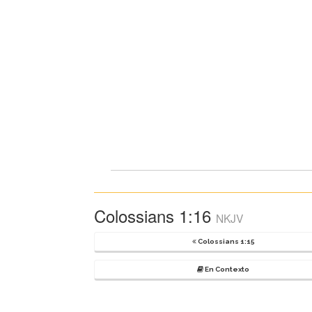
Colossians 1:16
NKJV
Colossians 1:15
En Contexto