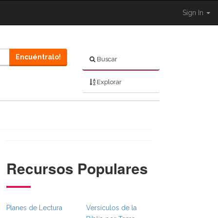
Sign In
Encuéntralo!
Buscar
Explorar
Recursos Populares
.Toggle }}
ibleBreadcrumbsFull.Toggle }}
{ Shared.Navigation._BibleBreadcrumbsFull.Toggle }}
Planes de Lectura
Versículos de la