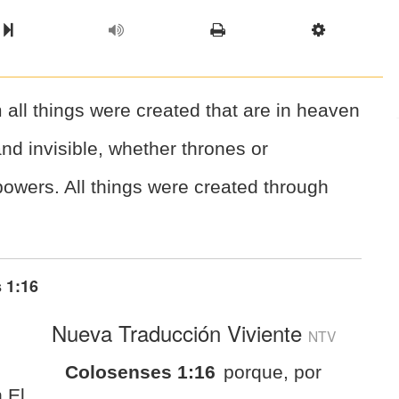
l Chapter
Chapter
Next Book
Scriptur
 all things were created that are in heaven
and invisible, whether thrones or
 powers. All things were created through
 1:16
Nueva Traducción Viviente
NTV
Colosenses 1:16
porque, por
 El