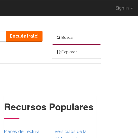
Sign In
Encuéntralo!
Buscar
Explorar
Recursos Populares
ggle }}
BreadcrumbsFull.Toggle }}
ed.Navigation._BibleBreadcrumbsFull.Toggle }}
Planes de Lectura
Versículos de la