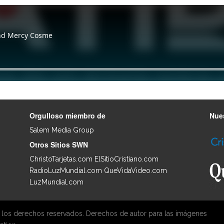
Orgulloso miembro de
Nues
Salem Media Group
.
Otros Sitios SWN
ChristoTarjetas.com
ElSitioCristiano.com
RadioLuzMundial.com
QueVidaVideo.com
LuzMundial.com
 los derechos reservados. Derechos de autor para las imágenes