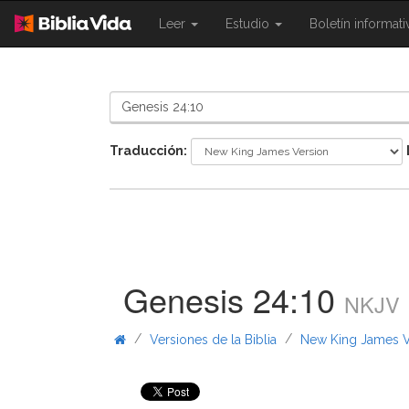
{{
{{
Leer
Estudio
Boletín informat
Shared.Navigation.SiteNavigation.To
Shared.Navigation.Sit
}}
}}
Traducción:
Genesis 24:10
NKJV
/
/
Versiones de la Biblia
New King James V