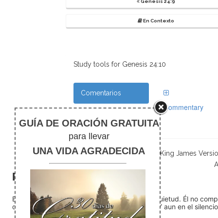
Genesis 24:9
En Contexto
Study tools for Genesis 24:10
Comentarios
Commentary
Notas de pie
Scripture taken from the New King James Versi
A
El silencio
En medio del ruido, Dios nos encuentra en la quietud. Él no com
detente (quédate quieto) Dios está presente. Y aun en el silencio,