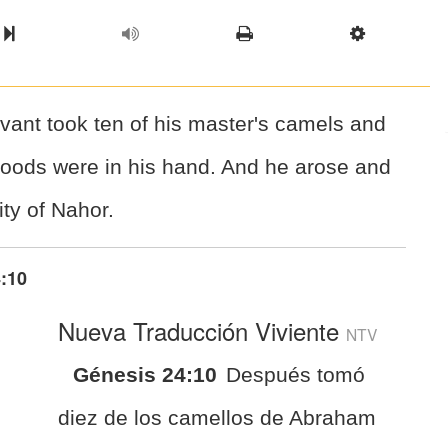
l Chapter
Chapter
Next Book
Scriptur
vant took ten of his master's camels and
 goods were in his hand. And he arose and
ty of Nahor.
:10
Nueva Traducción Viviente
NTV
Génesis 24:10
Después tomó
diez de los camellos de Abraham