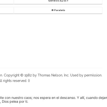
Genesis 24:11
Paralelo
on. Copyright © 1982 by Thomas Nelson, Inc. Used by permission.
ll rights reserved. (
)
pite con nuestro caos; nos espera en el descanso. Y allí, cuando dej
 Dios pelea por ti.