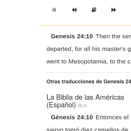
Previous Book
Previous Chapter
Read the Ful
Next 
Genesis 24:10
Then the ser
departed, for all his master's
went to Mesopotamia, to the ci
Otras traducciones de
Genesis 24
La Biblia de las Américas
(Español)
BLA
Génesis 24:10
Entonces el
siervo tomó diez camellos de