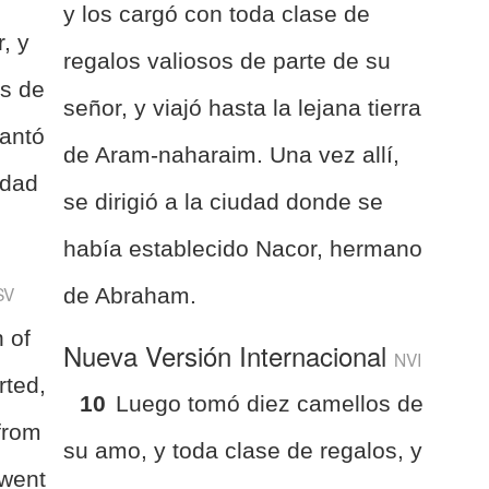
y los cargó con toda clase de
, y
regalos valiosos de parte de su
es de
señor, y viajó hasta la lejana tierra
vantó
de Aram-naharaim. Una vez allí,
udad
se dirigió a la ciudad donde se
había establecido Nacor, hermano
SV
de Abraham.
 of
Nueva Versión Internacional
NVI
rted,
10
Luego tomó diez camellos de
 from
su amo, y toda clase de regalos, y
 went