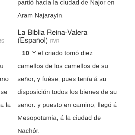
partió hacia la ciudad de Najor en
Aram Najarayin.
La Biblia Reina-Valera
(Español)
BS
RVR
10
Y el criado tomó diez
su
camellos de los camellos de su
ano
señor, y fuése, pues tenía á su
 se
disposición todos los bienes de su
a la
señor: y puesto en camino, llegó á
Mesopotamia, á la ciudad de
Nachôr.