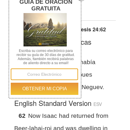
he dwelt in the South.
Otras traducciones de
Genesis 24:62
La Biblia de las Américas
(Español)
BLA
Génesis 24:62
Isaac había
venido a Beer-lajai-roi, pues
habitaba en la tierra del Neguev.
English Standard Version
ESV
62
Now Isaac had returned from
Beer-lahai-roi and was dwelling in