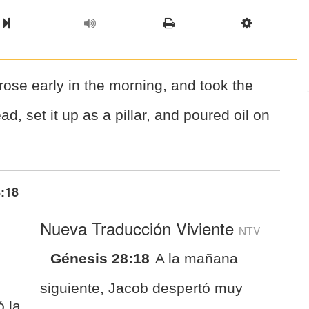
l Chapter
Chapter
Next Book
Scriptur
ose early in the morning, and took the
ad, set it up as a pillar, and poured oil on
:18
Nueva Traducción Viviente
NTV
Génesis 28:18
A la mañana
siguiente, Jacob despertó muy
 la