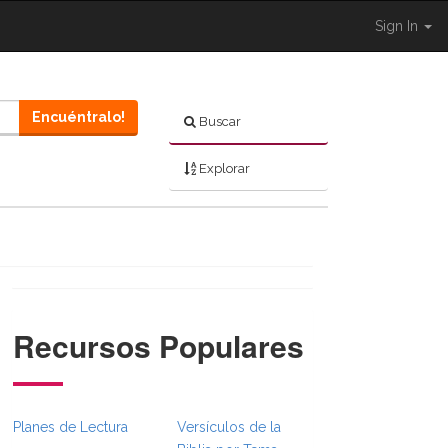
Sign In
Encuéntralo!
Buscar
Explorar
Recursos Populares
ggle }}
BreadcrumbsFull.Toggle }}
red.Navigation._BibleBreadcrumbsFull.Toggle }}
Planes de Lectura
Versículos de la