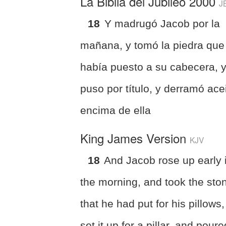
La Biblia del Jubileo 2000
J
18
Y madrugó Jacob por la
mañana, y tomó la piedra que
había puesto a su cabecera, y
puso por título, y derramó ace
encima de ella
King James Version
KJV
18
And Jacob rose up early 
the morning, and took the sto
that he had put for his pillows
set it up for a pillar, and poure