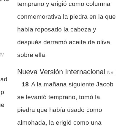
temprano y erigió como columna
conmemorativa la piedra en la que
y
había reposado la cabeza y
después derramó aceite de oliva
SV
sobre ella.
Nueva Versión Internacional
NVI
had
18
A la mañana siguiente Jacob
up
se levantó temprano, tomó la
he
piedra que había usado como
almohada, la erigió como una