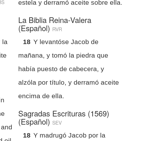
BS
estela y derramó aceite sobre ella.
La Biblia Reina-Valera
(Español)
RVR
 la
18
Y levantóse Jacob de
ite
mañana, y tomó la piedra que
había puesto de cabecera, y
alzóla por título, y derramó aceite
encima de ella.
in
Sagradas Escrituras (1569)
ne
(Español)
SEV
, and
18
Y madrugó Jacob por la
d oil