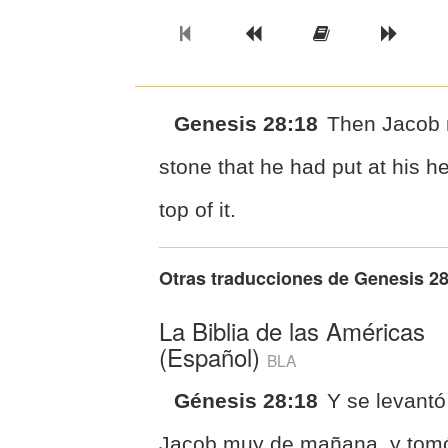
Previous Book
Previous Chapter
Read the Ful
Next 
Genesis 28:18
Then Jacob r
stone that he had put at his he
top of it.
Otras traducciones de
Genesis 28
La Biblia de las Américas
(Español)
BLA
Génesis 28:18
Y se levantó
Jacob muy de mañana, y tomó