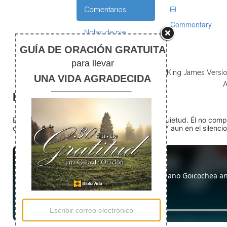
Comentarios
Commentary
Notas de pie
Scripture taken from the New King James Versi
A
El silencio
En medio del ruido, Dios nos encuentra en la quietud. Él no com
detente (quédate quieto) Dios está presente. Y aun en el silencio,