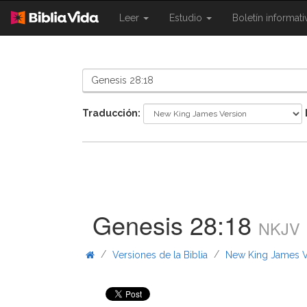
{{
{{
Leer
Estudio
Boletín informat
Shared.Navigation.SiteNavigation.To
Shared.Navigation.Sit
}}
}}
Traducción:
Genesis 28:18
NKJV
/
/
Versiones de la Biblia
New King James V