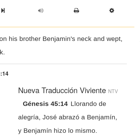
l Chapter
Chapter
Next Book
Scriptur
 on his brother Benjamin's neck and wept,
k.
:14
Nueva Traducción Viviente
NTV
Génesis 45:14
Llorando de
alegría, José abrazó a Benjamín,
y Benjamín hizo lo mismo.