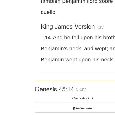
también Benjamín lloró sobre
cuello
King James Version
KJV
14
And he fell upon his brot
Benjamin's neck, and wept; a
Benjamin wept upon his neck.
Genesis 45:14
NKJV
Genesis 45:13
En Contexto