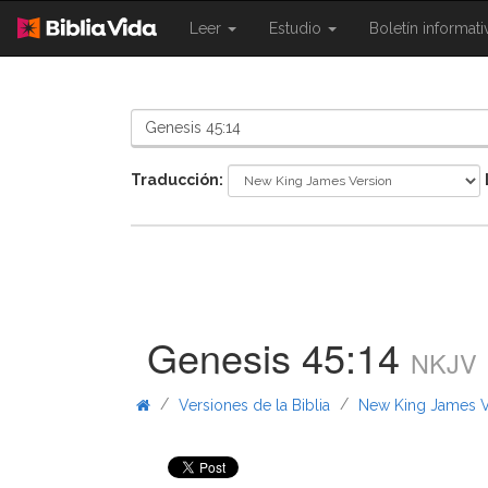
{{
{{
Leer
Estudio
Boletín informat
Shared.Navigation.SiteNavigation.To
Shared.Navigation.Sit
}}
}}
Traducción:
Genesis 45:14
NKJV
/
/
Versiones de la Biblia
New King James V