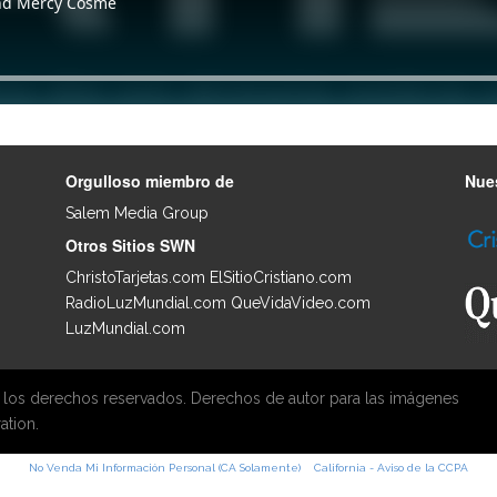
Orgulloso miembro de
Nues
Salem Media Group
.
Otros Sitios SWN
ChristoTarjetas.com
ElSitioCristiano.com
RadioLuzMundial.com
QueVidaVideo.com
LuzMundial.com
 los derechos reservados. Derechos de autor para las imágenes
ation.
No Venda Mi Información Personal (CA Solamente)
California - Aviso de la CCPA