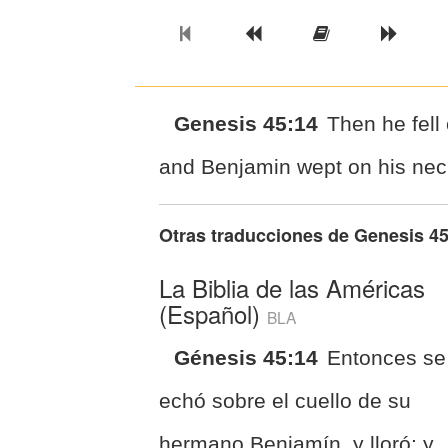
Previous Book
Previous Chapter
Read the Ful
Next 
Genesis 45:14
Then he fell
and Benjamin wept on his nec
Otras traducciones de
Genesis 45
La Biblia de las Américas
(Español)
BLA
Génesis 45:14
Entonces se
echó sobre el cuello de su
hermano Benjamín, y lloró; y