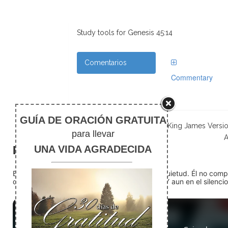
Study tools for Genesis 45:14
Comentarios
Commentary
Scripture taken from the New King James Versi
A
El silencio
En medio del ruido, Dios nos encuentra en la quietud. Él no com
detente (quédate quieto) Dios está presente. Y aun en el silencio,