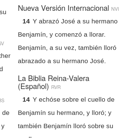
Nueva Versión Internacional
NVI
 su
14
Y abrazó José a su hermano
Benjamín, y comenzó a llorar.
SV
Benjamín, a su vez, también lloró
ther
abrazado a su hermano José.
nd
La Biblia Reina-Valera
(Español)
RVR
14
Y echóse sobre el cuello de
BS
o de
Benjamín su hermano, y lloró; y
 y
también Benjamín lloró sobre su