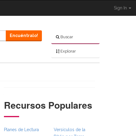
Sign In
Encuéntralo!
Buscar
Explorar
Recursos Populares
ggle }}
BreadcrumbsFull.Toggle }}
ed.Navigation._BibleBreadcrumbsFull.Toggle }}
Planes de Lectura
Versículos de la