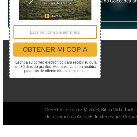
Enlaces Rápidos
Derechos de autor © 2026, Biblia Vida. Todos
de los artículos © 2026 JupiterImages Corpor