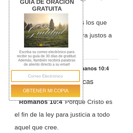
cual se entregó la ley.
Como resultado, a todos los que
creen en él se les declara justos a
los ojos de Dios.
Otras traducciones de
Romanos 10:4
La Biblia de las Américas
(Español)
BLA
Romanos 10:4
Porque Cristo es
el fin de la ley para justicia a todo
aquel que cree.