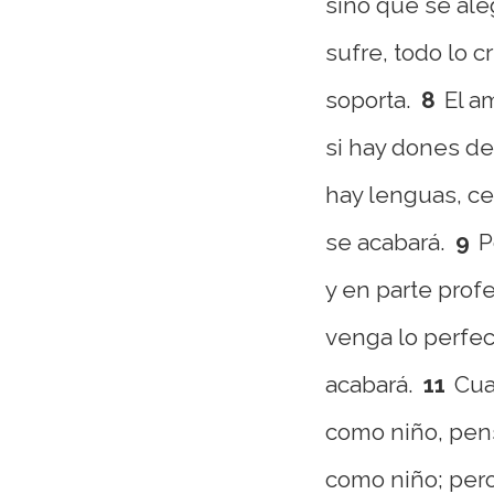
sino que se ale
sufre, todo lo c
soporta.
8
El a
si hay dones de 
hay lenguas, ce
se acabará.
9
P
y en parte prof
venga lo perfec
acabará.
11
Cua
como niño, pen
como niño; pero