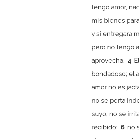
tengo amor, nad
mis bienes para
y si entregara 
pero no tengo 
aprovecha.
4
E
bondadoso; el a
amor no es jact
no se porta in
suyo, no se irri
recibido;
6
no s