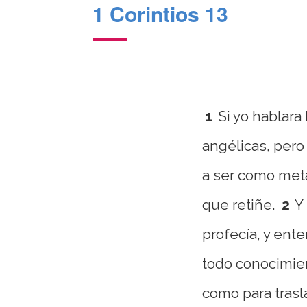
1 Corintios 13
1
Si yo hablar
angélicas, pero
a ser como met
que retiñe.
2
Y
profecía, y ente
todo conocimient
como para tras