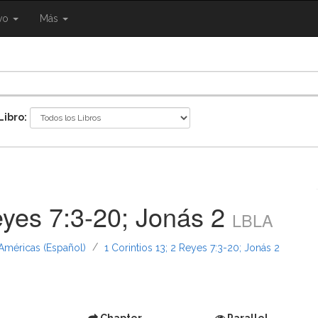
{{
ivo
Más
ggle
eNavigation.Toggle
Shared.Navigation.SiteNavigation.Toggle
}}
Libro:
eyes 7:3-20; Jonás 2
LBLA
/
 Américas (Español)
1 Corintios 13; 2 Reyes 7:3-20; Jonás 2