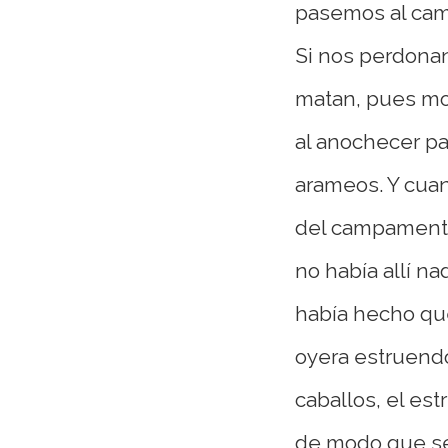
pasemos al cam
Si nos perdonan 
matan, pues mo
al anochecer pa
arameos. Y cuan
del campamento
no había allí na
había hecho que
oyera estruendo
caballos, el est
de modo que se 