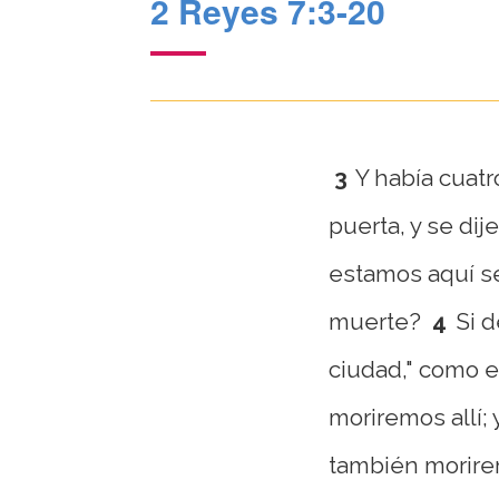
2 Reyes 7:3-20
3
Y había cuatr
puerta, y se dij
estamos aquí s
muerte?
4
Si 
ciudad," como e
moriremos allí;
también morire