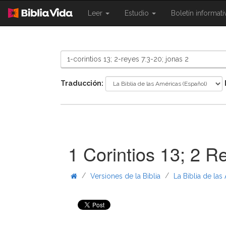
{{
{{
Leer
Estudio
Boletín informat
Shared.Navigation.SiteNavigation.To
Shared.Navigation.Sit
}}
}}
Traducción:
1 Corintios 13; 2 R
/
/
Versiones de la Biblia
La Biblia de las