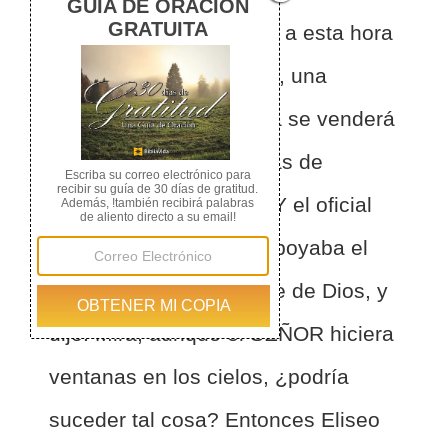
SEÑOR: "Mañana como a esta hora
en la puerta de Samaria, una
medida de flor de harina se venderá
a un siclo, y dos medidas de
cebada a un siclo."
2
Y el oficial
real en cuyo brazo se apoyaba el
rey, respondió al hombre de Dios, y
dijo: Mira, aunque el SEÑOR hiciera
ventanas en los cielos, ¿podría
suceder tal cosa? Entonces Eliseo