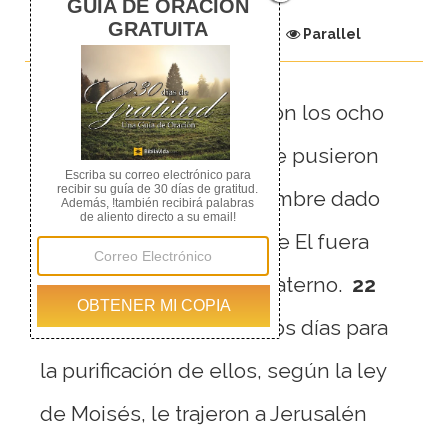
Chapter
Parallel
21
Cuando se cumplieron los ocho
días para circuncidarle, le pusieron
por nombre Jesús, el nombre dado
por el ángel antes de que El fuera
concebido en el seno materno.
22
Cuando se cumplieron los días para
la purificación de ellos, según la ley
de Moisés, le trajeron a Jerusalén