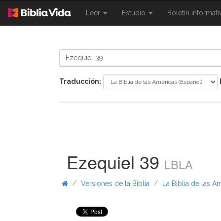
{{
{{
Leer
Estudio
Boletín informat
Shared.Navigation.SiteNavigation.To
Shared.Navigation.Sit
}}
}}
Traducción:
Ezequiel 39
LBLA
/
/
Versiones de la Biblia
La Biblia de las A