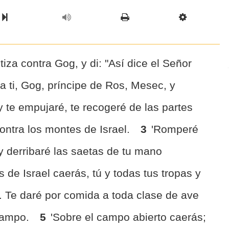
l Chapter
Chapter
Next Book
Scriptur
tiza contra Gog, y di: "Así dice el Señor
a ti, Gog, príncipe de Ros, Mesec, y
 y te empujaré, te recogeré de las partes
contra los montes de Israel.
3
'Romperé
y derribaré las saetas de tu mano
 de Israel caerás, tú y todas tus tropas y
. Te daré por comida a toda clase de ave
 campo.
5
'Sobre el campo abierto caerás;