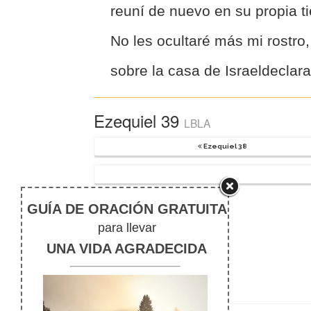
reuní de nuevo en su propia tie
No les ocultaré más mi rostro
sobre la casa de Israeldeclar
Ezequiel 39
LBLA
Ezequiel 38
Study tools for Ezequiel 39
Notas de pie