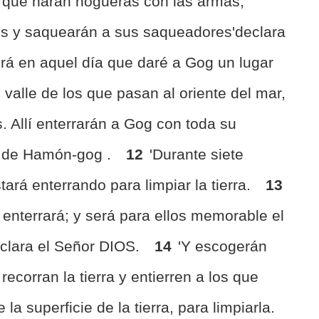
rque harán hogueras con las armas;
s y saquearán a sus saqueadores'declara
rá en aquel día que daré a Gog un lugar
el valle de los que pasan al oriente del mar,
s. Allí enterrarán a Gog con toda su
le de Hamón-gog .
12
'Durante siete
tará enterrando para limpiar la tierra.
13
s enterrará; y será para ellos memorable el
eclara el Señor DIOS.
14
'Y escogerán
corran la tierra y entierren a los que
a superficie de la tierra, para limpiarla.