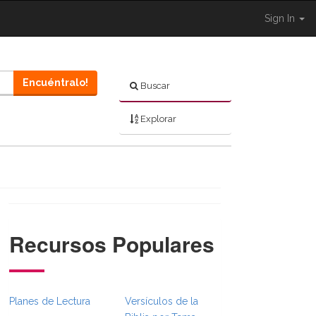
Sign In
Encuéntralo!
Buscar
Explorar
Recursos Populares
}}
umbsFull.Toggle }}
tion._BibleBreadcrumbsFull.Toggle }}
Planes de Lectura
Versículos de la