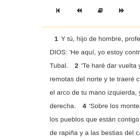
Previous Book
Previous Chapter
Read the Ful
Next 
1
Y tú, hijo de hombre, profe
DIOS: 'He aquí, yo estoy contr
Tubal.
2
'Te haré dar vuelta
remotas del norte y te traeré 
el arco de tu mano izquierda, 
derecha.
4
'Sobre los montes
los pueblos que están contigo
de rapiña y a las bestias del