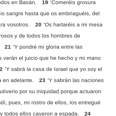
todos en Basán.
19
'Comeréis grosura
éis sangre hasta que os embriaguéis, del
ara vosotros.
20
'Os hartaréis a mi mesa
erosos y de todos los hombres de
.
21
'Y pondré mi gloria entre las
s verán el juicio que he hecho y mi mano
2
'Y sabrá la casa de Israel que yo soy el
 en adelante.
23
'Y sabrán las naciones
autiverio por su iniquidad porque actuaron
í, pues, mi rostro de ellos, los entregué
y todos ellos cayeron a espada.
24