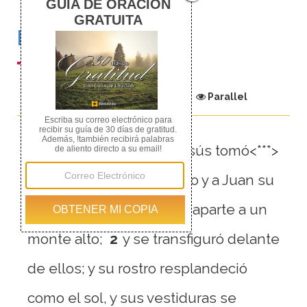
Mateo 17
Chapter
Parallel
1
Seis días después, Jesús tomó<***>
consigo a Pedro, a Jacobo y a Juan su
hermano, y los llevó<***> aparte a un
monte alto;
2
y se transfiguró delante
de ellos; y su rostro resplandeció
como el sol, y sus vestiduras se