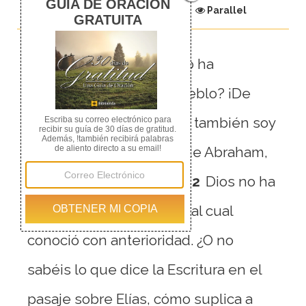
Chapter
Parallel
1
Digo entonces: ¿Acaso ha
desechado Dios a su pueblo? ¡De
ningún modo! Porque yo también soy
israelita, descendiente de Abraham,
de la tribu de Benjamín.
2
Dios no ha
desechado a su pueblo, al cual
conoció con anterioridad. ¿O no
sabéis lo que dice la Escritura en el
pasaje sobre Elías, cómo suplica a