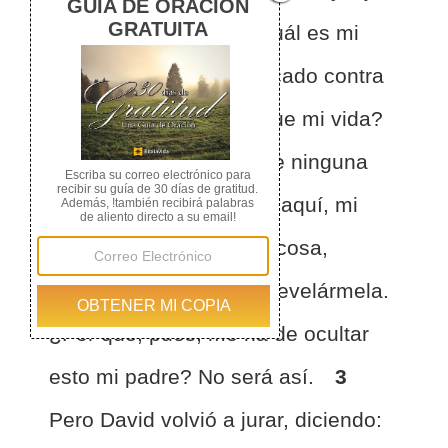
¿Qué he hecho yo? ¿Cuál es mi
maldad y cuál es mi pecado contra
tu padre para que busque mi vida?
2
Y él le respondió: De ninguna
manera; no morirás. He aquí, mi
padre no hace ninguna cosa,
grande o pequeña, sin revelármela.
¿Por qué, pues, me ha de ocultar
esto mi padre? No será así.
3
Pero David volvió a jurar, diciendo: