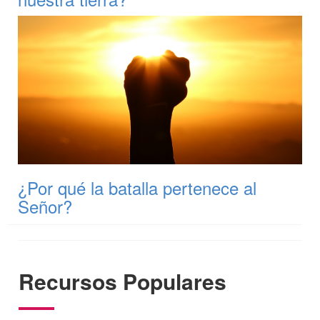
¿Por qué la batalla pertenece al
Señor?
Recursos Populares