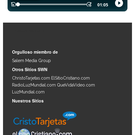
Enlaces Rápidos
Orgulloso miembro de
Salem Media Group
.
Otros Sitios SWN
ChristoTarjetas.com
ElSitioCristiano.com
RadioLuzMundial.com
QueVidaVideo.com
LuzMundial.com
Nuestros Sitios