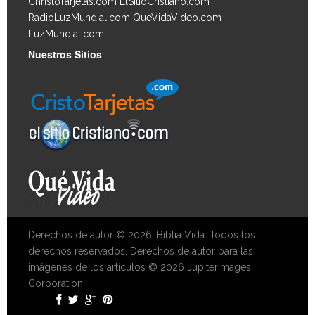
ChristoTarjetas.com
ElSitioCristiano.com
RadioLuzMundial.com
QueVidaVideo.com
LuzMundial.com
Nuestros Sitios
Derechos de autor © 2026, Biblia Vida. Todos los
derechos reservados. Derechos de autor para las
imágenes de los artículos © 2026 JupiterImages
Corporation.