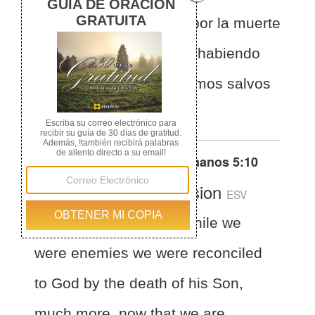
reconciliados con Dios por la muerte
de su Hijo, mucho más, habiendo
sido reconciliados, seremos salvos
por su vida.
Otras traducciones de
Romanos 5:10
English Standard Version
ESV
Romans 5:10
For if while we
were enemies we were reconciled
to God by the death of his Son,
much more, now that we are