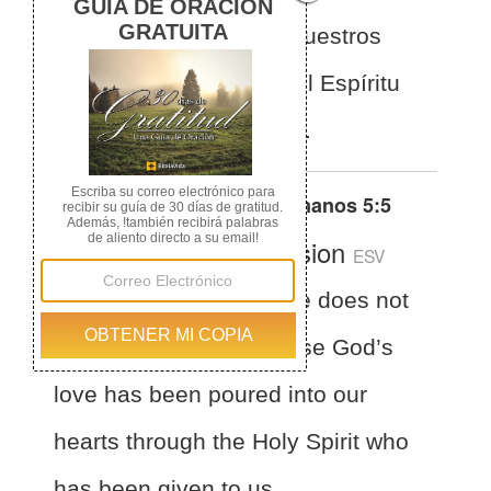
ha sido derramado en nuestros
corazones por medio del Espíritu
Santo que nos fue dado.
Otras traducciones de
Romanos 5:5
English Standard Version
ESV
Romans 5:5
and hope does not
put us to shame, because God’s
love has been poured into our
hearts through the Holy Spirit who
has been given to us.