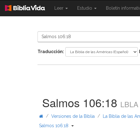
{{
{{
Leer
Estudio
Boletín informat
Shared.Navigation.SiteNavigation.To
Shared.Navigation.Sit
}}
}}
Traducción:
Salmos 106:18
LBLA
/
/
Versiones de la Biblia
La Biblia de las A
{{ Shared.Navigation._BibleBread
Salmos 106:18