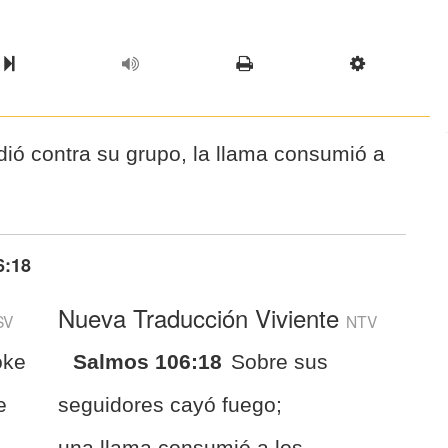
l Chapter
Chapter
Next Book
Scriptur
dió contra su grupo, la llama consumió a
6:18
Nueva Traducción Viviente
SV
NTV
oke
Salmos 106:18
Sobre sus
e
seguidores cayó fuego;
una llama consumió a los