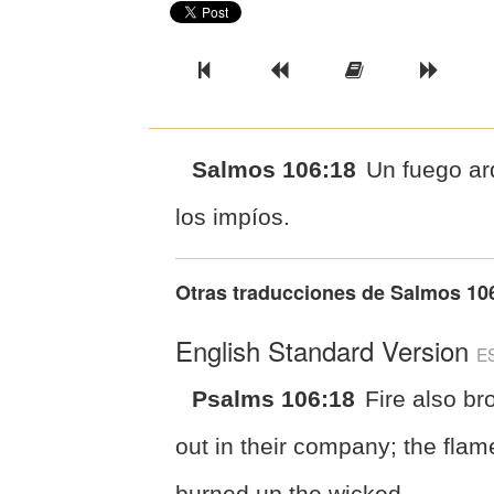
Previous Book
Previous Chapter
Read the Ful
Next 
Salmos 106:18
Un fuego ar
los impíos.
Otras traducciones de
Salmos 10
English Standard Version
E
Psalms 106:18
Fire also br
out in their company; the flam
burned up the wicked.