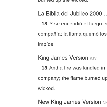
La Biblia del Jubileo 2000
J
18
Y se encendió el fuego e
compañía; la llama quemó los
impíos
King James Version
KJV
18
And a fire was kindled in 
company; the flame burned up
wicked.
New King James Version
N