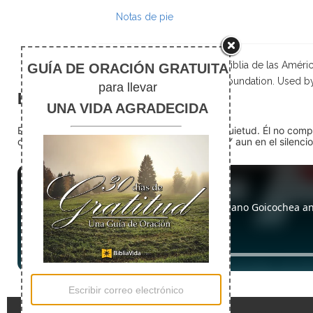
Notas de pie
Scripture taken from La Biblia de las Amé
Foundation. Used b
El silencio
En medio del ruido, Dios nos encuentra en la quietud. Él no com
detente (quédate quieto) Dios está presente. Y aun en el silencio,