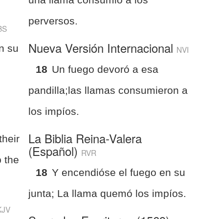
perversos.
BS
Nueva Versión Internacional
n su
NVI
18
Un fuego devoró a esa
pandilla;las llamas consumieron a
los impíos.
La Biblia Reina-Valera
their
(Español)
RVR
 the
18
Y encendióse el fuego en su
junta; La llama quemó los impíos.
KJV