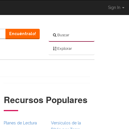
Sign In
Encuéntralo!
Buscar
Explorar
Recursos Populares
}}
bsFull.Toggle }}
ion._BibleBreadcrumbsFull.Toggle }}
Planes de Lectura
Versículos de la