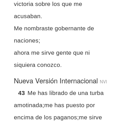
victoria sobre los que me
acusaban.
Me nombraste gobernante de
naciones;
ahora me sirve gente que ni
siquiera conozco.
Nueva Versión Internacional
NVI
43
Me has librado de una turba
amotinada;me has puesto por
encima de los paganos;me sirve