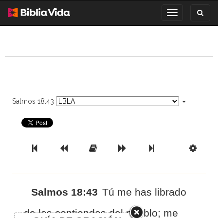
Toggl
Toggle
search
navigation
Salmos 18:43
Previous Book
Previous Chapter
Read the Full Chapter
Next Chapter
Next Book
Scri
Salmos 18:43
Tú me has librado
de las contiendas del pueblo; me