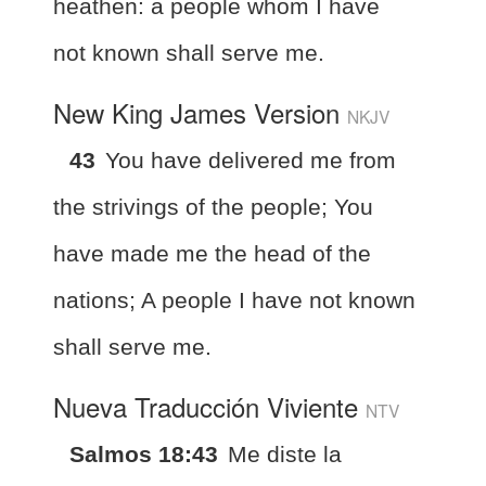
heathen: a people whom I have
not known shall serve me.
New King James Version
NKJV
43
You have delivered me from
the strivings of the people; You
have made me the head of the
nations; A people I have not known
shall serve me.
Nueva Traducción Viviente
NTV
Salmos 18:43
Me diste la