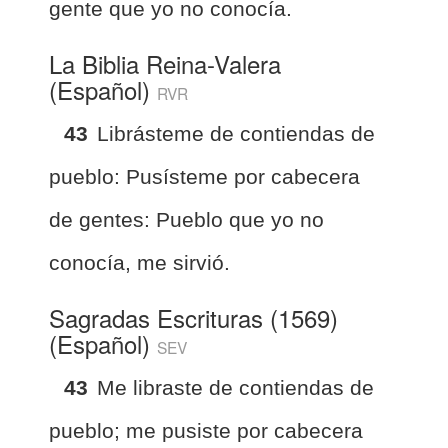
gente que yo no conocía.
La Biblia Reina-Valera
(Español)
RVR
43
Librásteme de contiendas de
pueblo: Pusísteme por cabecera
de gentes: Pueblo que yo no
conocía, me sirvió.
Sagradas Escrituras (1569)
(Español)
SEV
43
Me libraste de contiendas de
pueblo; me pusiste por cabecera