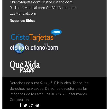
ChristoTarjetas.com
ElSitioCristiano.com
RadioLuzMundial.com
QueVidaVideo.com
LuzMundial.com
Nuestros Sitios
Derechos de autor © 2026, Biblia Vida. Todos los
derechos reservados. Derechos de autor para las
imágenes de los artículos © 2026 JupiterImages
Corporation.