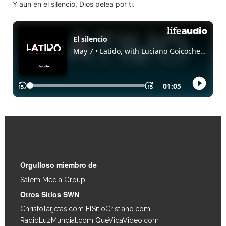
Y aun en el silencio, Dios pelea por ti.
Enlaces Rápidos
Orgulloso miembro de
Salem Media Group
.
Otros Sitios SWN
ChristoTarjetas.com
ElSitioCristiano.com
RadioLuzMundial.com
QueVidaVideo.com