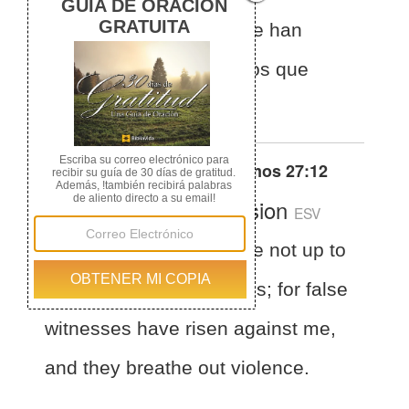
porque testigos falsos se han
levantado contra mí, y los que
respiran violencia.
Otras traducciones de
Salmos 27:12
English Standard Version
ESV
Psalms 27:12
Give me not up to
the will of my adversaries; for false
witnesses have risen against me,
and they breathe out violence.