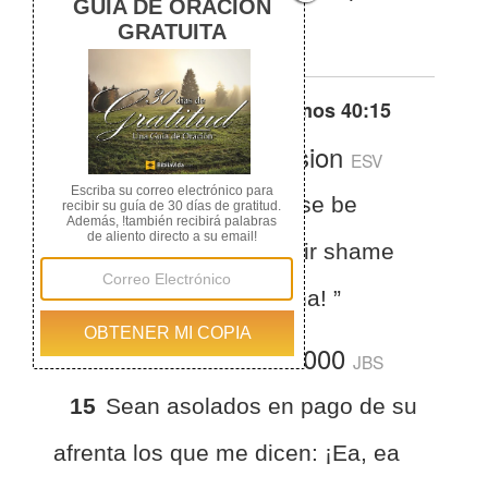
dicen: ¡Ajá, ajá!
Otras traducciones de
Salmos 40:15
English Standard Version
ESV
Psalms 40:15
Let those be
appalled because of their shame
who say to me, “Aha, Aha! ”
La Biblia del Jubileo 2000
JBS
15
Sean asolados en pago de su
afrenta los que me dicen: ¡Ea, ea