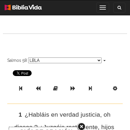
Toggl
Toggle
search
navigation
Salmos 58
Previous Book
Previous Chapter
Read the Full Chapter
Next Chapter
Next Book
Scri
1
¿Habláis en verdad justicia, oh
dioses ? ¿Juzgáis rectamente, hijos