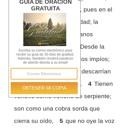
de los hombres?
2
No, pues en el
corazón cometéis iniquidad; la
violencia de vuestras manos
repartís en la tierra.
3
Desde la
matriz están desviados los impíos;
desde su nacimiento se descarrían
los que hablan mentiras.
4
Tienen
veneno como veneno de serpiente;
son como una cobra sorda que
cierra su oído,
5
que no oye la voz