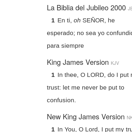
La Biblia del Jubileo 2000
J
1
En ti,
oh
SEÑOR, he
esperado; no sea yo confundi
para siempre
King James Version
KJV
1
In thee, O LORD, do I put
trust: let me never be put to
confusion.
New King James Version
N
1
In You, O Lord, I put my tr