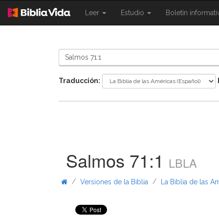
{{
{{
Leer
Estudio
Boletín informat
Shared.Navigation.SiteNavigation.To
Shared.Navigation.Sit
}}
}}
Traducción:
Salmos 71:1
LBLA
/
/
Versiones de la Biblia
La Biblia de las A