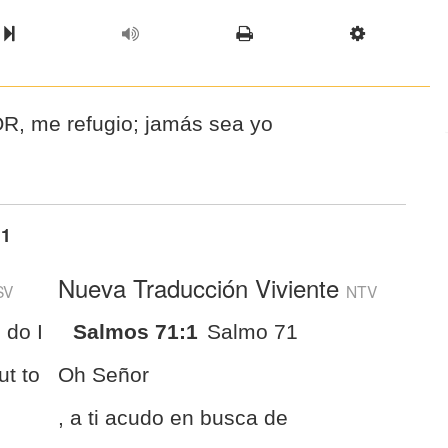
l Chapter
Chapter
Next Book
Scriptur
OR, me refugio; jamás sea yo
:1
Nueva Traducción Viviente
SV
NTV
 do I
Salmos 71:1
Salmo 71
ut to
Oh Señor
, a ti acudo en busca de