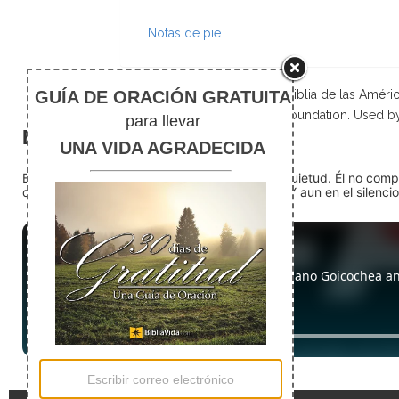
Notas de pie
Scripture taken from La Biblia de las Amé
Foundation. Used b
El silencio
En medio del ruido, Dios nos encuentra en la quietud. Él no com
detente (quédate quieto) Dios está presente. Y aun en el silencio,