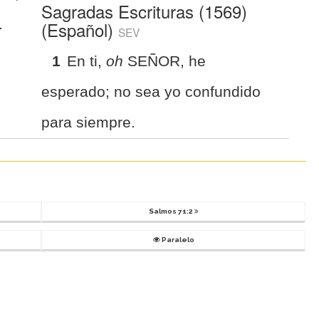
Sagradas Escrituras (1569)
.
(Español)
SEV
1
En ti,
oh
SEÑOR, he
esperado; no sea yo confundido
para siempre.
Salmos 71:2
Paralelo