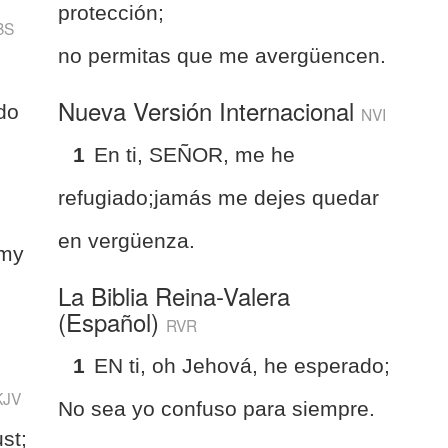
protección;
BS
no permitas que me avergüencen.
Nueva Versión Internacional
do
NVI
1
En ti, SEÑOR, me he
refugiado;jamás me dejes quedar
en vergüenza.
 my
La Biblia Reina-Valera
(Español)
RVR
1
EN ti, oh Jehová, he esperado;
KJV
No sea yo confuso para siempre.
ust;