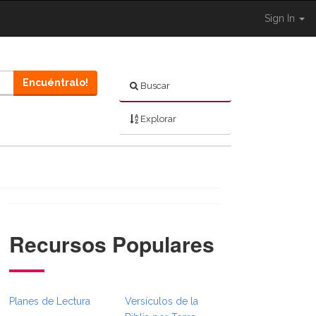
Sign In
Encuéntralo!
Buscar
Explorar
Recursos Populares
}}
bsFull.Toggle }}
n._BibleBreadcrumbsFull.Toggle }}
{ Shared.Navigation._BibleBreadcrumbsFull.Toggle }}
Planes de Lectura
Versículos de la