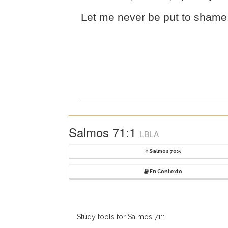
Let me never be put to shame
Salmos 71:1
LBLA
Salmos 70:5
En Contexto
Study tools for Salmos 71:1