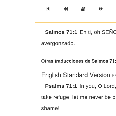
Previous Book
Previous Chapter
Read the Ful
Next 
Salmos 71:1
En ti, oh SEÑ
avergonzado.
Otras traducciones de
Salmos 71
English Standard Version
E
Psalms 71:1
In you, O Lord,
take refuge; let me never be p
shame!