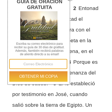
júbilo al Dios de Jacob.
2
Entonad
canto de alabanza, y tocad el
pandero, la melodiosa lira con el
arpa.
3
Tocad la trompeta en la
luna nueva, en la luna llena, en el
día de nuestra fiesta.
4
Porque es
estatuto para Israel, ordenanza del
Dios de Jacob.
5
El lo estableció
por testimonio en José, cuando
salió sobre la tierra de Egipto. Un