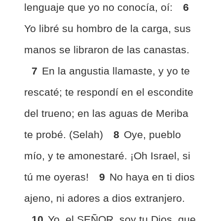
lenguaje que yo no conocía, oí:
6
Yo libré su hombro de la carga, sus
manos se libraron de las canastas.
7
En la angustia llamaste, y yo te
rescaté; te respondí en el escondite
del trueno; en las aguas de Meriba
te probé. (Selah)
8
Oye, pueblo
mío, y te amonestaré. ¡Oh Israel, si
tú me oyeras!
9
No haya en ti dios
ajeno, ni adores a dios extranjero.
10
Yo, el SEÑOR, soy tu Dios, que