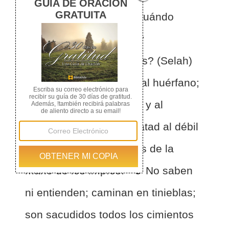
los jueces.
2
¿Hasta cuándo
juzgaréis injustamente y
favoreceréis a los impíos? (Selah)
3
Defended al débil y al huérfano;
haced justicia al afligido y al
menesteroso.
4
Rescatad al débil
y al necesitado; libradlos de la
mano de los impíos.
5
No saben
ni entienden; caminan en tinieblas;
son sacudidos todos los cimientos