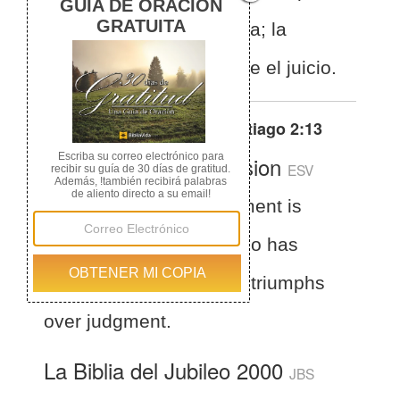
ha mostrado misericordia; la
misericordia triunfa sobre el juicio.
Otras traducciones de
Santiago 2:13
English Standard Version
ESV
James 2:13
For judgment is
without mercy to one who has
shown no mercy. Mercy triumphs
over judgment.
La Biblia del Jubileo 2000
JBS