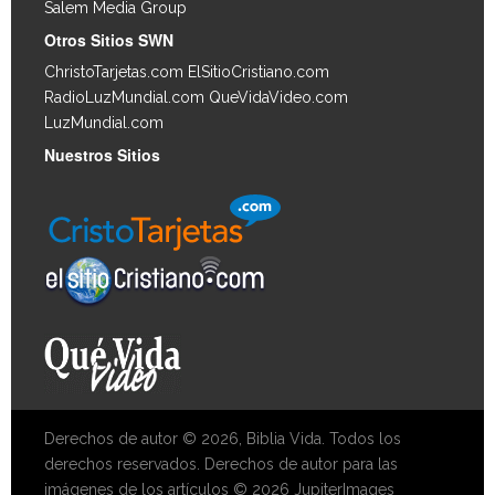
Salem Media Group
.
Otros Sitios SWN
ChristoTarjetas.com
ElSitioCristiano.com
RadioLuzMundial.com
QueVidaVideo.com
LuzMundial.com
Nuestros Sitios
Derechos de autor © 2026, Biblia Vida. Todos los
derechos reservados. Derechos de autor para las
imágenes de los artículos © 2026 JupiterImages