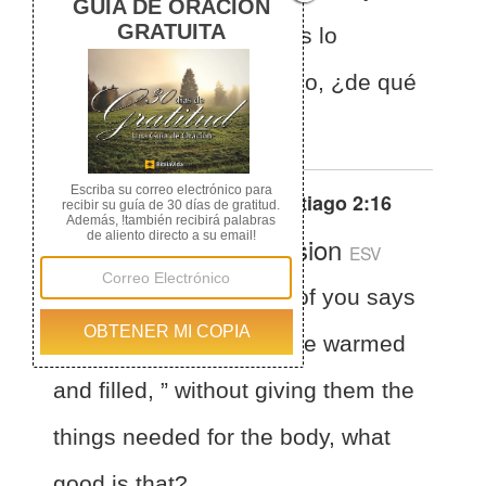
saciaos, pero no les dais lo
necesario para su cuerpo, ¿de qué
sirve?
Otras traducciones de
Santiago 2:16
English Standard Version
ESV
James 2:16
and one of you says
to them, “Go in peace, be warmed
and filled, ” without giving them the
things needed for the body, what
good is that?