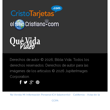
Derechos de autor © 2026, Biblia Vida. Todos los
derechos reservados. Derechos de autor para las
imágenes de los artículos © 2026 JupiterImages
Corporation.
No Venda Mi Información Personal (CA Solamente)
California - Aviso de la
CCPA