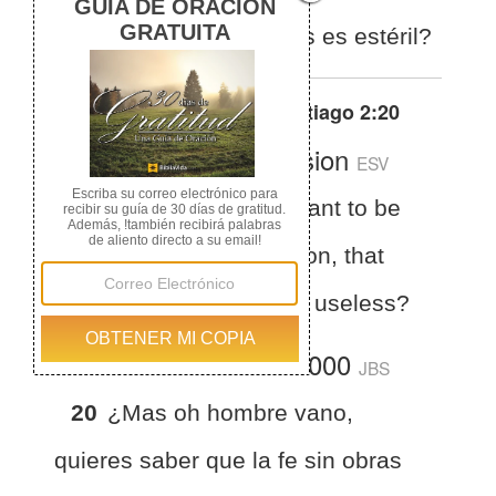
vano, que la fe sin obras es estéril?
Otras traducciones de
Santiago 2:20
English Standard Version
ESV
James 2:20
Do you want to be
shown, you foolish person, that
faith apart from works is useless?
La Biblia del Jubileo 2000
JBS
20
¿Mas oh hombre vano,
quieres saber que la fe sin obras